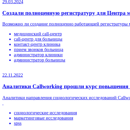
29.03.2024
Создали полноценную регистратуру для Центра 
Возможно ли создание полноценно работающей регистратуры ме
медицинский call-центр
call-центр для больницы
контакт-центр клиника
прием звонков больница
администратор клиники
администратор больницы
22.11.2022
Аналитики Callworking прошли курс повышения 
Аналитики направления социологических исследований Callwo
социологические исследования
маркетинговые исследования
spss