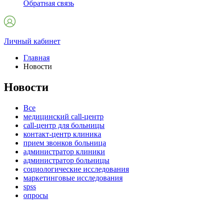
Обратная связь
Личный кабинет
Главная
Новости
Новости
Все
медицинский call-центр
call-центр для больницы
контакт-центр клиника
прием звонков больница
администратор клиники
администратор больницы
социологические исследования
маркетинговые исследования
spss
опросы