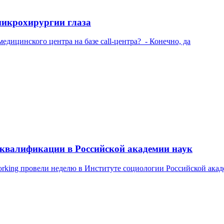
микрохирургии глаза
дицинского центра на базе call-центра? - Конечно, да
квалификации в Российской академии наук
rking провели неделю в Институте социологии Российской акад